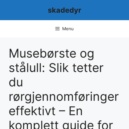
Skip
skadedyr
to
content
Menu
Musebørste og
stålull: Slik tetter
du
rørgjennomføringer
effektivt – En
komplett guide for