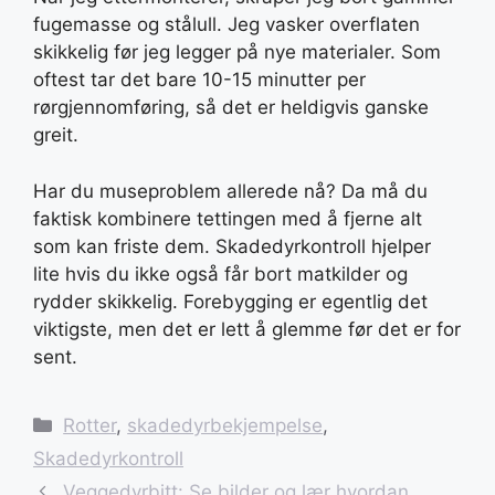
fugemasse og stålull. Jeg vasker overflaten
skikkelig før jeg legger på nye materialer. Som
oftest tar det bare 10-15 minutter per
rørgjennomføring, så det er heldigvis ganske
greit.
Har du museproblem allerede nå? Da må du
faktisk kombinere tettingen med å fjerne alt
som kan friste dem. Skadedyrkontroll hjelper
lite hvis du ikke også får bort matkilder og
rydder skikkelig. Forebygging er egentlig det
viktigste, men det er lett å glemme før det er for
sent.
Categories
Rotter
,
skadedyrbekjempelse
,
Skadedyrkontroll
Veggedyrbitt: Se bilder og lær hvordan